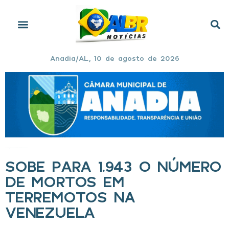
Anadia/AL, 10 de agosto de 2026
Início
»
Sobe para 1.943 o número de mortos em terremotos na Venezuela
SOBE PARA 1.943 O NÚMERO
DE MORTOS EM
TERREMOTOS NA
VENEZUELA