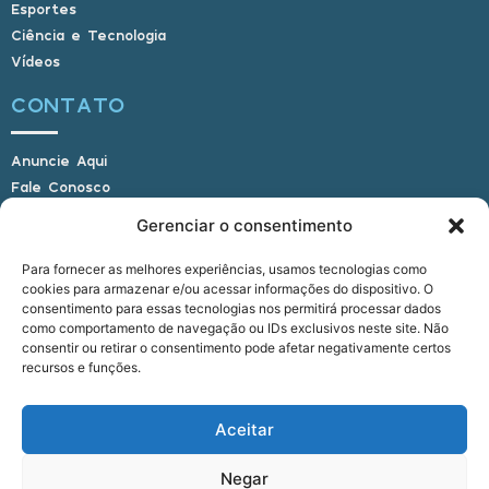
Esportes
Ciência e Tecnologia
Vídeos
CONTATO
Anuncie Aqui
Fale Conosco
Internauta, envie sua foto
Gerenciar o consentimento
Para fornecer as melhores experiências, usamos tecnologias como
cookies para armazenar e/ou acessar informações do dispositivo. O
E-mail: alagoasbrasilnoticias@gmail.com
consentimento para essas tecnologias nos permitirá processar dados
Telefone: (82) 9 9691-0391 (Whatsapp)
como comportamento de navegação ou IDs exclusivos neste site. Não
Responsável Técnico: Crysthyan Carlos
consentir ou retirar o consentimento pode afetar negativamente certos
Rua do Sau - Centro - Anadia - AL - CEP:
recursos e funções.
57660-000
Aceitar
© 2022 - 2026 Alagoas Brasil Notícias. Todos os
Negar