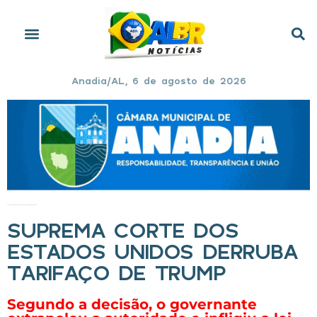
Anadia/AL, 6 de agosto de 2026
Início
»
Suprema Corte dos Estados Unidos derruba tarifaço de Trump
SUPREMA CORTE DOS
ESTADOS UNIDOS DERRUBA
TARIFAÇO DE TRUMP
Segundo a decisão, o governante