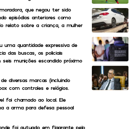
 moradora, que negou ter sido
ando episódios anteriores como
o relato sobre a criança, a mulher
zou uma quantidade expressiva de
 das buscas, os policiais
m seis munições escondido próximo
de diversas marcas (incluindo
ox com controles e relógios.
l foi chamado ao local. Ele
ha a arma para defesa pessoal
 onde foi autuado em flagrante pelo