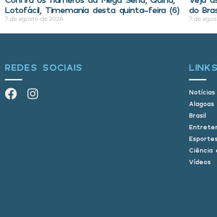
Lotofácil, Timemania desta quinta-feira (6)
do Bra
7 de agosto de 2026
7 de agos
REDES SOCIAIS
LINK
Notícias
Alagoas
Brasil
Entrete
Esporte
Ciência 
Vídeos