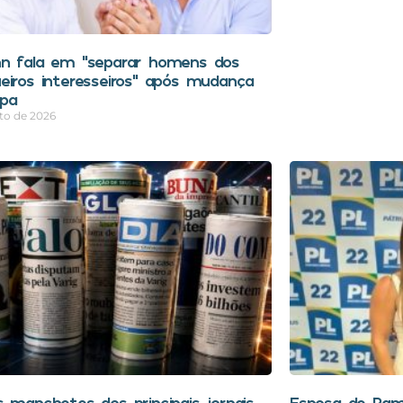
n fala em “separar homens dos
eiros interesseiros” após mudança
pa
to de 2026
s manchetes dos principais jornais
Esposa de Ra