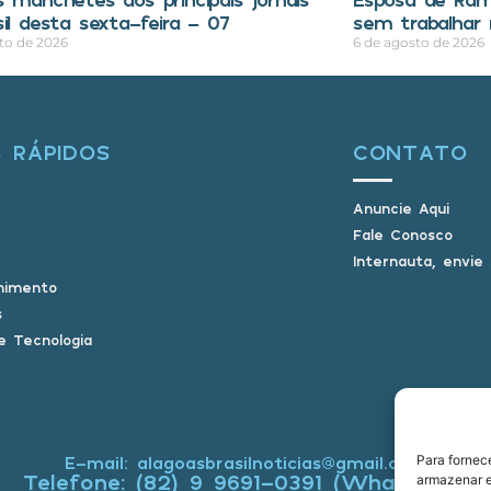
sil desta sexta-feira – 07
sem trabalhar
to de 2026
6 de agosto de 2026
S RÁPIDOS
CONTATO
Anuncie Aqui
Fale Conosco
Internauta, envie
nimento
s
e Tecnologia
E-mail: alagoasbrasilnoticias@gmail.com
Para fornec
Telefone: (82) 9 9691-0391 (Whatsapp)
armazenar e