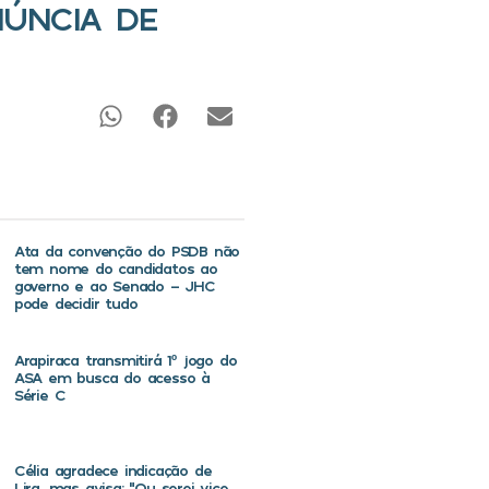
ÚNCIA DE
Ata da convenção do PSDB não
tem nome do candidatos ao
governo e ao Senado – JHC
pode decidir tudo
Arapiraca transmitirá 1º jogo do
ASA em busca do acesso à
Série C
Célia agradece indicação de
Lira, mas avisa: “Ou serei vice