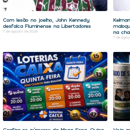
Com lesão no joelho, John Kennedy
Kelman
desfalca Fluminense na Libertadores
maloqu
na cha
7 de agosto de 2026
7 de agos
Confira os números da Mega Sena, Quina,
Veja a