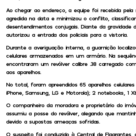
Ao chegar ao endereço, a equipe foi recebida pela
agredida na data e minimizou o conflito, classific
desentendimentos conjugais. Diante da gravidade d
autorizou a entrada dos policiais para a vistoria.
Durante a averiguação interna, a guarnição locali
celulares armazenados em um armário. Na sequência
encontraram um revólver calibre .38 carregado co
aos aparelhos.
No total, foram apreendidos 65 aparelhos celulares 
iPhone, Samsung, LG e Motorola); 2 notebooks, 1 Xb
O companheiro da moradora e proprietário do imóve
assumiu a posse do revólver, alegando que mantin
devido a supostas ameaças sofridas.
O suspeito foi conduzido à Central de Flagrantes,