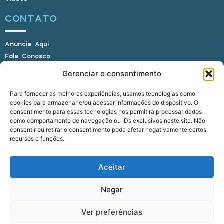
CONTATO
Anuncie Aqui
Fale Conosco
Internauta, envie sua foto
Gerenciar o consentimento
Para fornecer as melhores experiências, usamos tecnologias como
cookies para armazenar e/ou acessar informações do dispositivo. O
E-mail: alagoasbrasilnoticias@gmail.com
consentimento para essas tecnologias nos permitirá processar dados
Telefone: (82) 9 9691-0391 (Whatsapp)
como comportamento de navegação ou IDs exclusivos neste site. Não
Responsável Técnico: Crysthyan Carlos
consentir ou retirar o consentimento pode afetar negativamente certos
Rua do Sau - Centro - Anadia - AL - CEP:
recursos e funções.
57660-000
Aceitar
© 2022 - 2026 Alagoas Brasil Notícias. Todos os
Negar
direitos reservados.
Ver preferências
five
agência