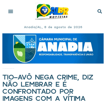
Anadia/AL, 8 de agosto de 2026
Início
»
Tio-avô nega crime, diz não lembrar e é confrontado por imagens com a vítima
TIO-AVÔ NEGA CRIME, DIZ
NÃO LEMBRAR E É
CONFRONTADO POR
IMAGENS COM A VÍTIMA