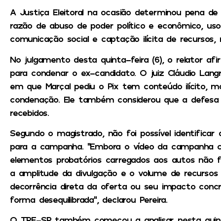
A Justiça Eleitoral na ocasião determinou pena de i
razão de abuso de poder político e econômico, uso
comunicação social e captação ilícita de recursos, 
No julgamento desta quinta-feira (6), o relator af
para condenar o ex-candidato. O juiz Cláudio Langr
em que Marçal pediu o Pix tem conteúdo ilícito, mas
condenação. Ele também considerou que a defesa 
recebidos.
Segundo o magistrado, não foi possível identificar
para a campanha. “Embora o vídeo da campanha con
elementos probatórios carregados aos autos não 
a amplitude da divulgação e o volume de recurs
decorrência direta da oferta ou seu impacto conc
forma desequilibrada”, declarou Pereira.
O TRE-SP também começou a analisar nesta quint