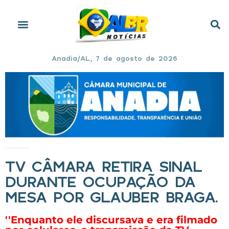
Anadia/AL, 7 de agosto de 2026
Início
»
TV Câmara retira sinal durante ocupação da mesa por Glauber Braga.
TV CÂMARA RETIRA SINAL
DURANTE OCUPAÇÃO DA
MESA POR GLAUBER BRAGA.
''Enquanto ele discursava e era filmado