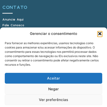
CONTATO
Anuncie Aqui
Fale Conosco
Internauta, envie sua foto
Gerenciar o consentimento
Para fornecer as melhores experiências, usamos tecnologias como
cookies para armazenar e/ou acessar informações do dispositivo. O
E-mail: alagoasbrasilnoticias@gmail.com
consentimento para essas tecnologias nos permitirá processar dados
Telefone: (82) 9 9691-0391 (Whatsapp)
como comportamento de navegação ou IDs exclusivos neste site. Não
Responsável Técnico: Crysthyan Carlos
consentir ou retirar o consentimento pode afetar negativamente certos
Rua do Sau - Centro - Anadia - AL - CEP:
recursos e funções.
57660-000
Aceitar
© 2022 - 2026 Alagoas Brasil Notícias. Todos os
Negar
direitos reservados.
Ver preferências
five
agência