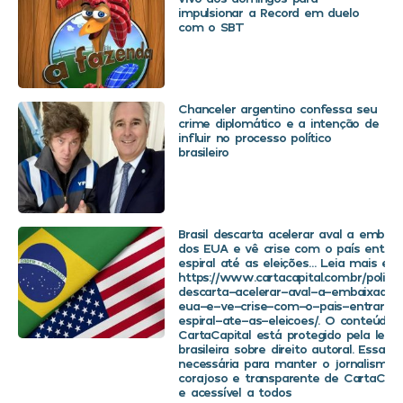
impulsionar a Record em duelo
com o SBT
Chanceler argentino confessa seu
crime diplomático e a intenção de
influir no processo político
brasileiro
Brasil descarta acelerar aval a embaix
dos EUA e vê crise com o país entra
espiral até as eleições… Leia mais em
https://www.cartacapital.com.br/politica
descarta-acelerar-aval-a-embaixador
eua-e-ve-crise-com-o-pais-entrar-
espiral-ate-as-eleicoes/. O conteúdo 
CartaCapital está protegido pela legis
brasileira sobre direito autoral. Essa d
necessária para manter o jornalismo
corajoso e transparente de CartaCapit
e acessível a todos