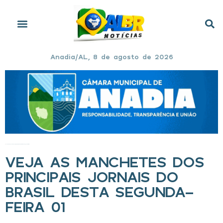
Anadia/AL, 8 de agosto de 2026
Início
»
Veja as manchetes dos principais jornais do Brasil desta segunda-feira 01
VEJA AS MANCHETES DOS
PRINCIPAIS JORNAIS DO
BRASIL DESTA SEGUNDA-
FEIRA 01