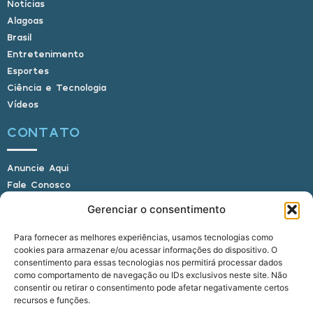
Notícias
Alagoas
Brasil
Entretenimento
Esportes
Ciência e Tecnologia
Vídeos
CONTATO
Anuncie Aqui
Fale Conosco
Internauta, envie sua foto
Gerenciar o consentimento
Para fornecer as melhores experiências, usamos tecnologias como
cookies para armazenar e/ou acessar informações do dispositivo. O
E-mail: alagoasbrasilnoticias@gmail.com
consentimento para essas tecnologias nos permitirá processar dados
Telefone: (82) 9 9691-0391 (Whatsapp)
como comportamento de navegação ou IDs exclusivos neste site. Não
Responsável Técnico: Crysthyan Carlos
consentir ou retirar o consentimento pode afetar negativamente certos
Rua do Sau - Centro - Anadia - AL - CEP:
recursos e funções.
57660-000