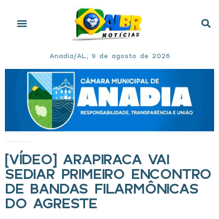
Anadia/AL, 9 de agosto de 2026
Início
»
[Vídeo] Arapiraca vai sediar primeiro encontro de bandas filarmônicas do Agreste
[VÍDEO] ARAPIRACA VAI
SEDIAR PRIMEIRO ENCONTRO
DE BANDAS FILARMÔNICAS
DO AGRESTE