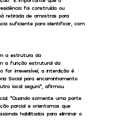
ução. “É importante que o
esidência foi construída ou
 há retirada de amostras para
ia suficiente para identificar, com
m a estrutura da
m a função estrutural da
for irreversível, a interdição é
toria Social para encaminhamento
utro local seguro”, afirmou.
rcial. “Quando somente uma parte
ição parcial e orientamos que
sionais habilitados para eliminar o