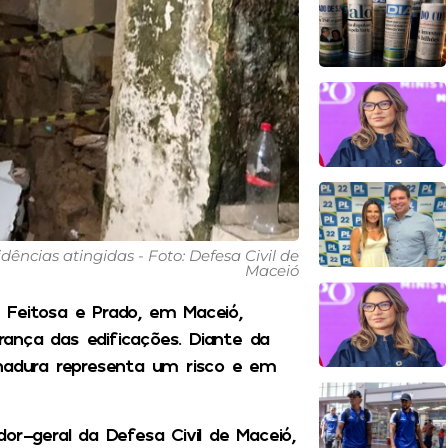
dências atingidas - Foto: Defesa Civil de
Maceió
 Feitosa e Prado, em Maceió,
ança das edificações. Diante da
chadura representa um risco e em
or-geral da Defesa Civil de Maceió,