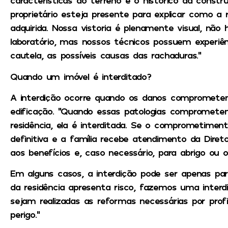
características do terreno e o histórico da constr
proprietário esteja presente para explicar como a r
adquirida. Nossa vistoria é plenamente visual, não
laboratório, mas nossos técnicos possuem experiênc
cautela, as possíveis causas das rachaduras.”
Quando um imóvel é interditado?
A interdição ocorre quando os danos compromete
edificação. “Quando essas patologias compromete
residência, ela é interditada. Se o comprometimento 
definitiva e a família recebe atendimento da Dire
aos benefícios e, caso necessário, para abrigo ou o
Em alguns casos, a interdição pode ser apenas pa
da residência apresenta risco, fazemos uma interd
sejam realizadas as reformas necessárias por profis
perigo.”