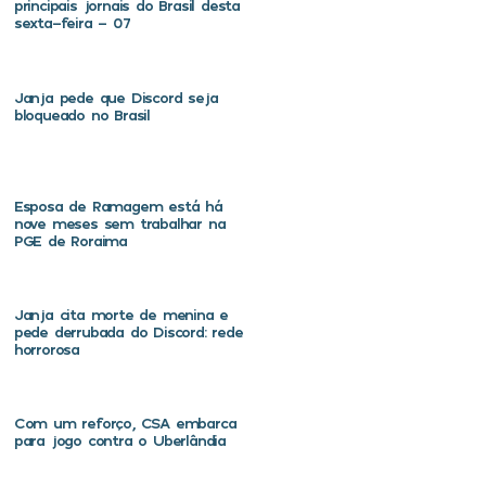
principais jornais do Brasil desta
sexta-feira – 07
Janja pede que Discord seja
bloqueado no Brasil
Esposa de Ramagem está há
nove meses sem trabalhar na
PGE de Roraima
Janja cita morte de menina e
pede derrubada do Discord: rede
horrorosa
Com um reforço, CSA embarca
para jogo contra o Uberlândia