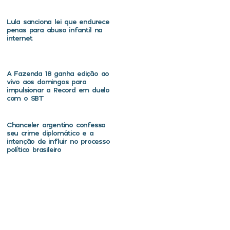
Lula sanciona lei que endurece
penas para abuso infantil na
internet
A Fazenda 18 ganha edição ao
vivo aos domingos para
impulsionar a Record em duelo
com o SBT
Chanceler argentino confessa
seu crime diplomático e a
intenção de influir no processo
político brasileiro