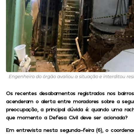
Engenheiro do órgão avaliou a situação e interditou resi
Os recentes desabamentos registrados nos bairros
acenderam o alerta entre moradores sobre a segur
preocupação, a principal dúvida é: quando uma ra
que momento a Defesa Civil deve ser acionada?
Em entrevista nesta segunda-feira (6), o coordenad