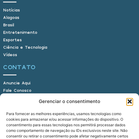
Notícias
Alagoas
Brasil
Entretenimento
Esportes
Ciência e Tecnologia
Vídeos
CONTATO
Anuncie Aqui
Fale Conosco
Internauta, envie sua foto
Gerenciar o consentimento
Para fornecer as melhores experiências, usamos tecnologias como
cookies para armazenar e/ou acessar informações do dispositivo. O
E-mail: alagoasbrasilnoticias@gmail.com
consentimento para essas tecnologias nos permitirá processar dados
Telefone: (82) 9 9691-0391 (Whatsapp)
como comportamento de navegação ou IDs exclusivos neste site. Não
Responsável Técnico: Crysthyan Carlos
consentir ou retirar o consentimento pode afetar negativamente certos