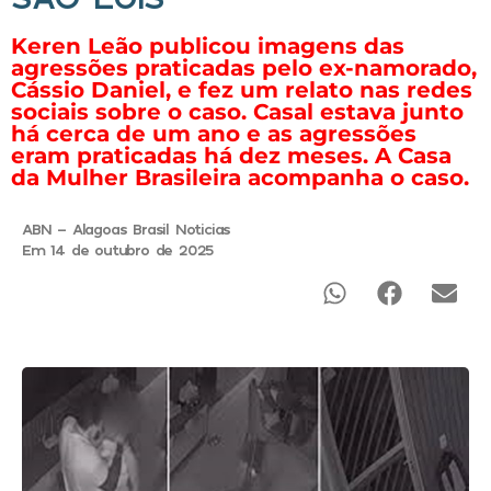
Keren Leão publicou imagens das
agressões praticadas pelo ex-namorado,
Cássio Daniel, e fez um relato nas redes
sociais sobre o caso. Casal estava junto
há cerca de um ano e as agressões
eram praticadas há dez meses. A Casa
da Mulher Brasileira acompanha o caso.
ABN - Alagoas Brasil Noticias
Em 14 de outubro de 2025