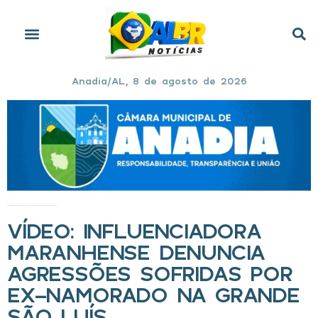
Anadia/AL, 8 de agosto de 2026
Início
»
VÍDEO: Influenciadora maranhense denuncia agressões sofridas por ex-namorado na Grande São Luís
VÍDEO: INFLUENCIADORA
MARANHENSE DENUNCIA
AGRESSÕES SOFRIDAS POR
EX-NAMORADO NA GRANDE
SÃO LUÍS