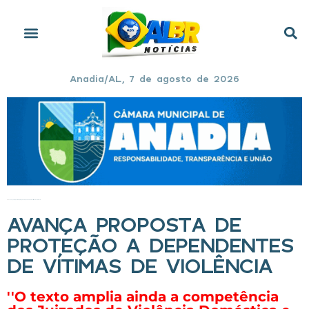
Anadia/AL, 7 de agosto de 2026
Início
»
Avança proposta de proteção a dependentes de vítimas de violência
AVANÇA PROPOSTA DE
PROTEÇÃO A DEPENDENTES
DE VÍTIMAS DE VIOLÊNCIA
''O texto amplia ainda a competência