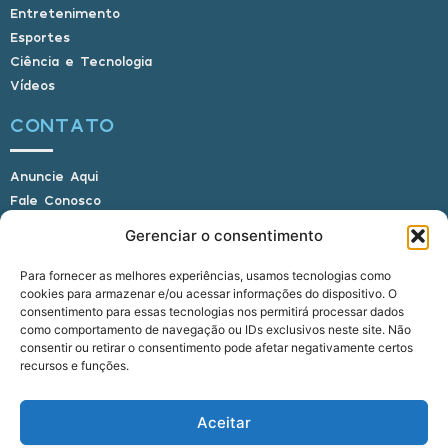
Entretenimento
Esportes
Ciência e Tecnologia
Vídeos
CONTATO
Anuncie Aqui
Fale Conosco
Internauta, envie sua foto
Gerenciar o consentimento
Para fornecer as melhores experiências, usamos tecnologias como
cookies para armazenar e/ou acessar informações do dispositivo. O
E-mail: alagoasbrasilnoticias@gmail.com
consentimento para essas tecnologias nos permitirá processar dados
Telefone: (82) 9 9691-0391 (Whatsapp)
como comportamento de navegação ou IDs exclusivos neste site. Não
Responsável Técnico: Crysthyan Carlos
consentir ou retirar o consentimento pode afetar negativamente certos
Rua do Sau - Centro - Anadia - AL - CEP:
recursos e funções.
57660-000
Aceitar