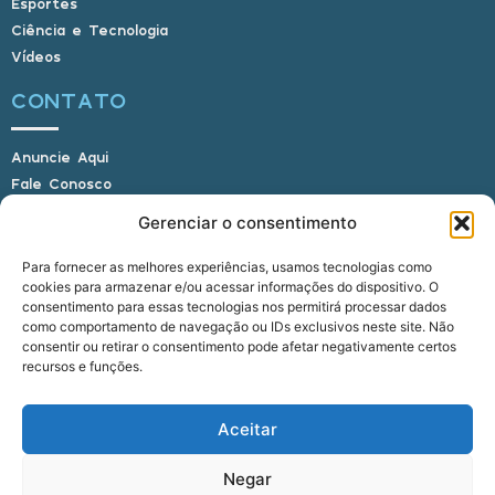
Esportes
Ciência e Tecnologia
Vídeos
CONTATO
Anuncie Aqui
Fale Conosco
Internauta, envie sua foto
Gerenciar o consentimento
Para fornecer as melhores experiências, usamos tecnologias como
cookies para armazenar e/ou acessar informações do dispositivo. O
E-mail: alagoasbrasilnoticias@gmail.com
consentimento para essas tecnologias nos permitirá processar dados
Telefone: (82) 9 9691-0391 (Whatsapp)
como comportamento de navegação ou IDs exclusivos neste site. Não
Responsável Técnico: Crysthyan Carlos
consentir ou retirar o consentimento pode afetar negativamente certos
Rua do Sau - Centro - Anadia - AL - CEP:
recursos e funções.
57660-000
Aceitar
© 2022 - 2026 Alagoas Brasil Notícias. Todos os
Negar
direitos reservados.