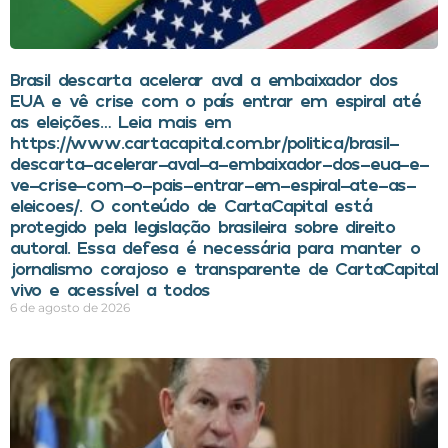
Brasil descarta acelerar aval a embaixador dos
EUA e vê crise com o país entrar em espiral até
as eleições… Leia mais em
https://www.cartacapital.com.br/politica/brasil-
descarta-acelerar-aval-a-embaixador-dos-eua-e-
ve-crise-com-o-pais-entrar-em-espiral-ate-as-
eleicoes/. O conteúdo de CartaCapital está
protegido pela legislação brasileira sobre direito
autoral. Essa defesa é necessária para manter o
jornalismo corajoso e transparente de CartaCapital
vivo e acessível a todos
6 de agosto de 2026