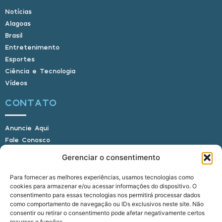
Notícias
Alagoas
Brasil
Entretenimento
Esportes
Ciência e Tecnologia
Vídeos
CONTATO
Anuncie Aqui
Fale Conosco
Internauta, envie sua foto
Gerenciar o consentimento
Para fornecer as melhores experiências, usamos tecnologias como
cookies para armazenar e/ou acessar informações do dispositivo. O
E-mail: alagoasbrasilnoticias@gmail.com
consentimento para essas tecnologias nos permitirá processar dados
Telefone: (82) 9 9691-0391 (Whatsapp)
como comportamento de navegação ou IDs exclusivos neste site. Não
Responsável Técnico: Crysthyan Carlos
consentir ou retirar o consentimento pode afetar negativamente certos
Rua do Sau - Centro - Anadia - AL - CEP:
recursos e funções.