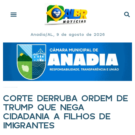
Anadia/AL, 9 de agosto de 2026
Início
»
Corte derruba ordem de Trump que nega cidadania a filhos de imigrantes
CORTE DERRUBA ORDEM DE
TRUMP QUE NEGA
CIDADANIA A FILHOS DE
IMIGRANTES