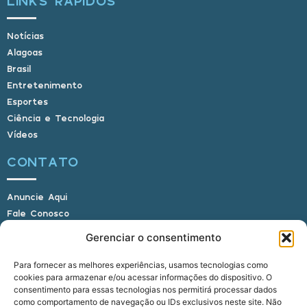
LINKS RÁPIDOS
Notícias
Alagoas
Brasil
Entretenimento
Esportes
Ciência e Tecnologia
Vídeos
CONTATO
Anuncie Aqui
Fale Conosco
Internauta, envie sua foto
Gerenciar o consentimento
Para fornecer as melhores experiências, usamos tecnologias como
cookies para armazenar e/ou acessar informações do dispositivo. O
E-mail: alagoasbrasilnoticias@gmail.com
consentimento para essas tecnologias nos permitirá processar dados
Telefone: (82) 9 9691-0391 (Whatsapp)
como comportamento de navegação ou IDs exclusivos neste site. Não