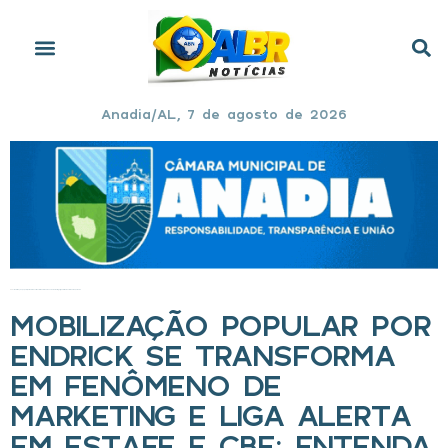
Anadia/AL, 7 de agosto de 2026
Início
»
Mobilização popular por Endrick se transforma em fenômeno de marketing e liga alerta em estafe e CBF; entenda
MOBILIZAÇÃO POPULAR POR
ENDRICK SE TRANSFORMA
EM FENÔMENO DE
MARKETING E LIGA ALERTA
EM ESTAFE E CBF; ENTENDA