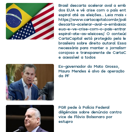
Brasil descarta acelerar aval a embaix
dos EUA e vê crise com o país entra
espiral até as eleições… Leia mais em
https://www.cartacapital.com.br/politica
descarta-acelerar-aval-a-embaixador
eua-e-ve-crise-com-o-pais-entrar-
espiral-ate-as-eleicoes/. O conteúdo 
CartaCapital está protegido pela legis
brasileira sobre direito autoral. Essa d
necessária para manter o jornalismo
corajoso e transparente de CartaCapit
e acessível a todos
Ex-governador do Mato Grosso,
Mauro Mendes é alvo de operação
da PF
PGR pede à Polícia Federal
diligências sobre denúncia contra
vice de Flávio Bolsonaro por
estupro