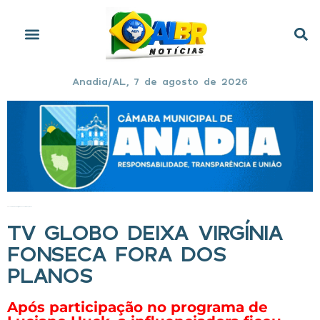
Anadia/AL, 7 de agosto de 2026
Início
»
TV Globo deixa Virgínia Fonseca fora dos planos
TV GLOBO DEIXA VIRGÍNIA
FONSECA FORA DOS
PLANOS
Após participação no programa de