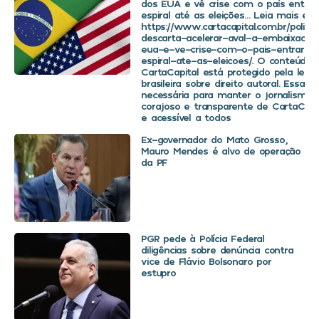
dos EUA e vê crise com o país entra
espiral até as eleições… Leia mais em
https://www.cartacapital.com.br/politica
descarta-acelerar-aval-a-embaixador
eua-e-ve-crise-com-o-pais-entrar-
espiral-ate-as-eleicoes/. O conteúdo 
CartaCapital está protegido pela legis
brasileira sobre direito autoral. Essa d
necessária para manter o jornalismo
corajoso e transparente de CartaCapit
e acessível a todos
Ex-governador do Mato Grosso,
Mauro Mendes é alvo de operação
da PF
PGR pede à Polícia Federal
diligências sobre denúncia contra
vice de Flávio Bolsonaro por
estupro