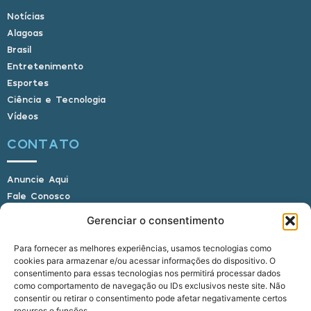
Notícias
Alagoas
Brasil
Entretenimento
Esportes
Ciência e Tecnologia
Vídeos
CONTATO
Anuncie Aqui
Fale Conosco
Internauta, envie sua foto
Gerenciar o consentimento
Para fornecer as melhores experiências, usamos tecnologias como
cookies para armazenar e/ou acessar informações do dispositivo. O
E-mail: alagoasbrasilnoticias@gmail.com
consentimento para essas tecnologias nos permitirá processar dados
Telefone: (82) 9 9691-0391 (Whatsapp)
como comportamento de navegação ou IDs exclusivos neste site. Não
Responsável Técnico: Crysthyan Carlos
consentir ou retirar o consentimento pode afetar negativamente certos
Rua do Sau - Centro - Anadia - AL - CEP:
recursos e funções.