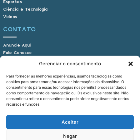
Esportes
Ciência e Tecnologia
Vídeos
CONTATO
Anuncie Aqui
Fale Conosco
Internauta, envie sua foto
Gerenciar o consentimento
Para fornecer as melhores experiências, usamos tecnologias como
cookies para armazenar e/ou acessar informações do dispositivo. O
E-mail: alagoasbrasilnoticias@gmail.com
consentimento para essas tecnologias nos permitirá processar dados
Telefone: (82) 9 9691-0391 (Whatsapp)
como comportamento de navegação ou IDs exclusivos neste site. Não
Responsável Técnico: Crysthyan Carlos
consentir ou retirar o consentimento pode afetar negativamente certos
Rua do Sau - Centro - Anadia - AL - CEP:
recursos e funções.
57660-000
Aceitar
© 2022 - 2026 Alagoas Brasil Notícias. Todos os
Negar
direitos reservados.