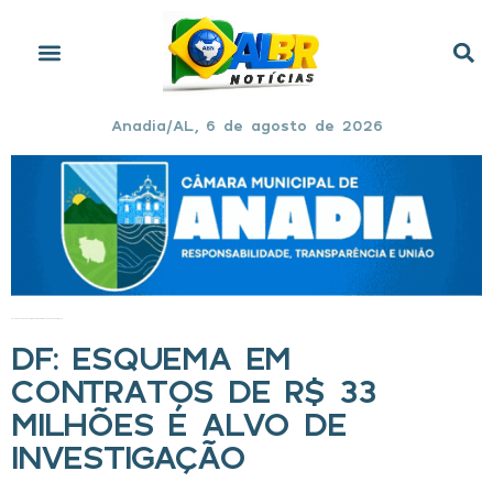
Anadia/AL, 6 de agosto de 2026
Início
»
DF: esquema em contratos de R$ 33 milhões é alvo de investigação
DF: ESQUEMA EM
CONTRATOS DE R$ 33
MILHÕES É ALVO DE
INVESTIGAÇÃO