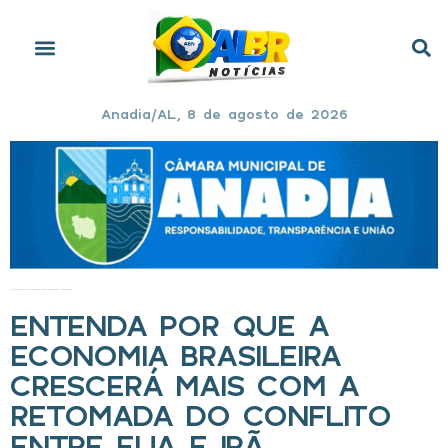
Anadia/AL, 8 de agosto de 2026
Início
»
Entenda por que a economia brasileira crescerá mais com a retomada do conflito entre EUA e Irã
ENTENDA POR QUE A
ECONOMIA BRASILEIRA
CRESCERÁ MAIS COM A
RETOMADA DO CONFLITO
ENTRE EUA E IRÃ