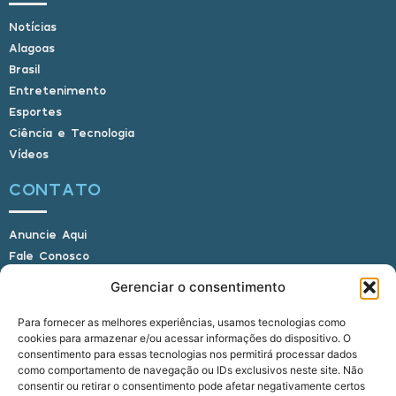
Notícias
Alagoas
Brasil
Entretenimento
Esportes
Ciência e Tecnologia
Vídeos
CONTATO
Anuncie Aqui
Fale Conosco
Internauta, envie sua foto
Gerenciar o consentimento
Para fornecer as melhores experiências, usamos tecnologias como
cookies para armazenar e/ou acessar informações do dispositivo. O
E-mail: alagoasbrasilnoticias@gmail.com
consentimento para essas tecnologias nos permitirá processar dados
Telefone: (82) 9 9691-0391 (Whatsapp)
como comportamento de navegação ou IDs exclusivos neste site. Não
Responsável Técnico: Crysthyan Carlos
consentir ou retirar o consentimento pode afetar negativamente certos