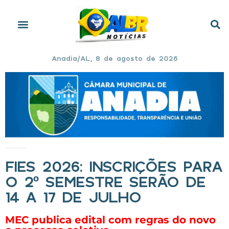
Anadia/AL, 8 de agosto de 2026
Início
»
Fies 2026: inscrições para o 2º semestre serão de 14 a 17 de julho
FIES 2026: INSCRIÇÕES PARA
O 2º SEMESTRE SERÃO DE
14 A 17 DE JULHO
MEC publica edital com regras do novo