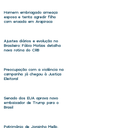
Homem embriagado ameaça
esposa e tenta agredir filho
com enxada em Arapiraca
Ajustes diários e evolução no
Brasileiro: Fábio Matias detalha
nova rotina do CRB
Preocupação com a violência na
campanha já chegou à Justiça
Eleitoral
Senado dos EUA aprova novo
embaixador de Trump para o
Brasil
Patrimônio de Jorginho Mello,