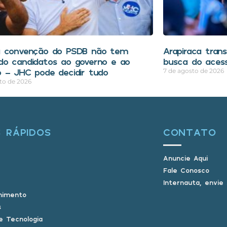
a convenção do PSDB não tem
Arapiraca tran
o candidatos ao governo e ao
busca do aces
 – JHC pode decidir tudo
7 de agosto de 2026
to de 2026
S RÁPIDOS
CONTATO
Anuncie Aqui
Fale Conosco
Internauta, envie
nimento
s
e Tecnologia