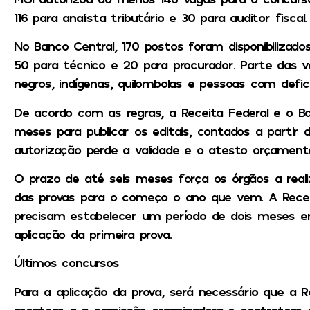
116 para analista tributário e 30 para auditor fiscal.
No Banco Central, 170 postos foram disponibilizados,
50 para técnico e 20 para procurador. Parte das v
negros, indígenas, quilombolas e pessoas com defici
De acordo com as regras, a Receita Federal e o B
meses para publicar os editais, contados a partir d
autorização perde a validade e o atesto orçamentá
O prazo de até seis meses força os órgãos a real
das provas para o começo o ano que vem. A Recei
precisam estabelecer um período de dois meses en
aplicação da primeira prova.
Últimos concursos
Para a aplicação da prova, será necessário que a R
montem a a comissão organizadora e contratem a