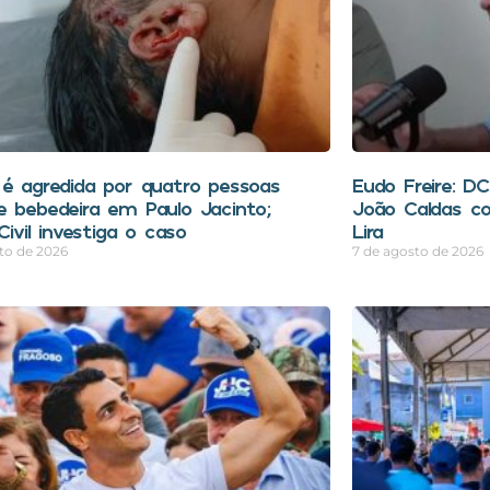
 é agredida por quatro pessoas
Eudo Freire: D
e bebedeira em Paulo Jacinto;
João Caldas co
 Civil investiga o caso
Lira
to de 2026
7 de agosto de 2026