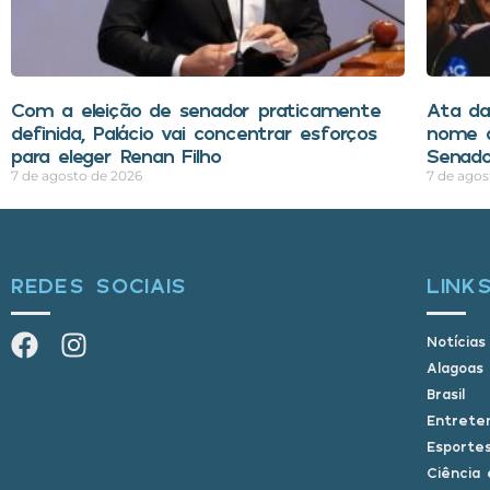
Com a eleição de senador praticamente
Ata d
definida, Palácio vai concentrar esforços
nome d
para eleger Renan Filho
Senado
7 de agosto de 2026
7 de agos
REDES SOCIAIS
LINK
Notícias
Alagoas
Brasil
Entrete
Esporte
Ciência 