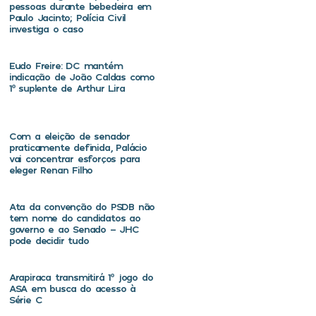
pessoas durante bebedeira em
Paulo Jacinto; Polícia Civil
investiga o caso
Eudo Freire: DC mantém
indicação de João Caldas como
1º suplente de Arthur Lira
Com a eleição de senador
praticamente definida, Palácio
vai concentrar esforços para
eleger Renan Filho
Ata da convenção do PSDB não
tem nome do candidatos ao
governo e ao Senado – JHC
pode decidir tudo
Arapiraca transmitirá 1º jogo do
ASA em busca do acesso à
Série C