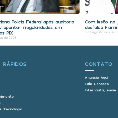
iona Polícia Federal após auditoria
Com lesão no 
 apontar irregularidades em
desfalca Flumi
as PIX
7 de agosto de 2026
to de 2026
S RÁPIDOS
CONTATO
Anuncie Aqui
Fale Conosco
Internauta, envie
nimento
s
e Tecnologia