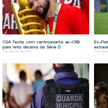
CSA fecha com centroavante ex-CRB
Ex-Fla
para reta decisiva da Série D
estrea
7 de agosto de 2026
7 de agos