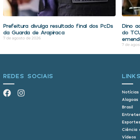
Prefeitura divulga resultado final dos PcDs
Dino ac
da Guarda de Arapiraca
do TCU
emend
7 de agosto de 2026
7 de agos
REDES SOCIAIS
LINK
Notícias
Alagoas
Brasil
Entrete
Esporte
Ciência 
Vídeos