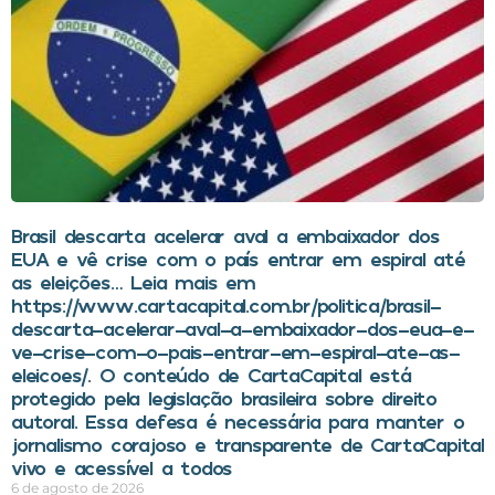
Brasil descarta acelerar aval a embaixador dos
EUA e vê crise com o país entrar em espiral até
as eleições… Leia mais em
https://www.cartacapital.com.br/politica/brasil-
descarta-acelerar-aval-a-embaixador-dos-eua-e-
ve-crise-com-o-pais-entrar-em-espiral-ate-as-
eleicoes/. O conteúdo de CartaCapital está
protegido pela legislação brasileira sobre direito
autoral. Essa defesa é necessária para manter o
jornalismo corajoso e transparente de CartaCapital
vivo e acessível a todos
6 de agosto de 2026