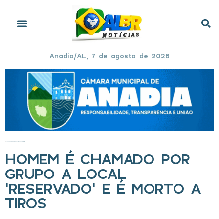
Anadia/AL, 7 de agosto de 2026
Início
»
Homem é chamado por grupo a local ‘reservado’ e é morto a tiros
HOMEM É CHAMADO POR
GRUPO A LOCAL
‘RESERVADO’ E É MORTO A
TIROS