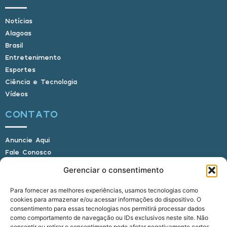
Notícias
Alagoas
Brasil
Entretenimento
Esportes
Ciência e Tecnologia
Vídeos
CONTATO
Anuncie Aqui
Fale Conosco
Internauta, envie sua foto
Gerenciar o consentimento
Para fornecer as melhores experiências, usamos tecnologias como
cookies para armazenar e/ou acessar informações do dispositivo. O
E-mail: alagoasbrasilnoticias@gmail.com
consentimento para essas tecnologias nos permitirá processar dados
Telefone: (82) 9 9691-0391 (Whatsapp)
como comportamento de navegação ou IDs exclusivos neste site. Não
consentir ou retirar o consentimento pode afetar negativamente certos