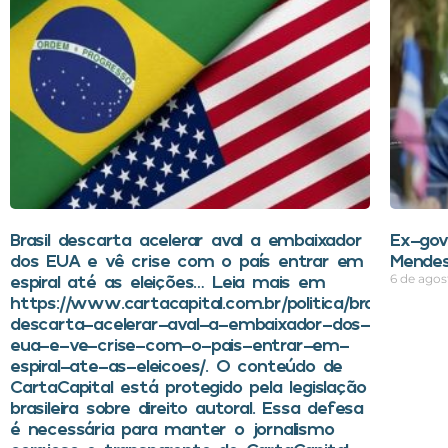
Brasil descarta acelerar aval a embaixador
Ex-gov
dos EUA e vê crise com o país entrar em
Mendes
espiral até as eleições… Leia mais em
6 de agos
https://www.cartacapital.com.br/politica/brasil-
descarta-acelerar-aval-a-embaixador-dos-
eua-e-ve-crise-com-o-pais-entrar-em-
espiral-ate-as-eleicoes/. O conteúdo de
CartaCapital está protegido pela legislação
brasileira sobre direito autoral. Essa defesa
é necessária para manter o jornalismo