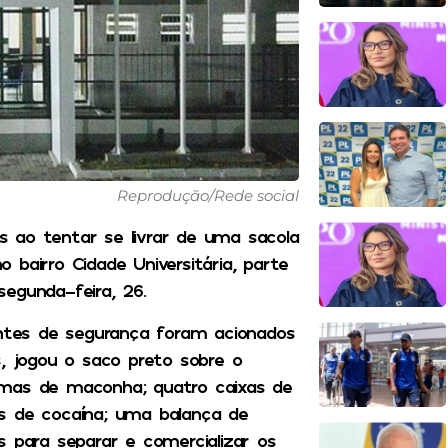
Reprodução/Rede social
 ao tentar se livrar de uma sacola
bairro Cidade Universitária, parte
egunda-feira, 26.
entes de segurança foram acionados
s, jogou o saco preto sobre o
amas de maconha; quatro caixas de
s de cocaína; uma balança de
s para separar e comercializar os