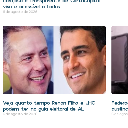
corajoso e transparente de CartaCapital
vivo e acessível a todos
6 de agosto de 2026
Veja quanto tempo Renan Filho e JHC
Federa
podem ter no guia eleitoral de AL
ausênci
6 de agosto de 2026
6 de agos