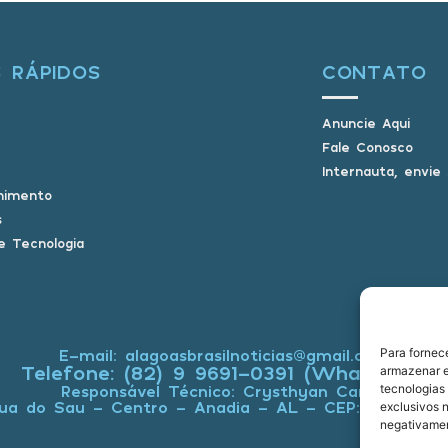
S RÁPIDOS
CONTATO
Anuncie Aqui
Fale Conosco
Internauta, envie
nimento
s
e Tecnologia
E-mail: alagoasbrasilnoticias@gmail.com
Para fornec
Telefone: (82) 9 9691-0391 (Whatsapp)
armazenar e
Responsável Técnico: Crysthyan Carlos
tecnologias
ua do Sau - Centro - Anadia - AL - CEP: 57660-0
exclusivos n
negativamen