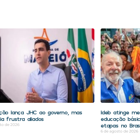
ção lança JHC ao governo, mas
Ideb atinge mel
a frustra aliados
educação bási
etapas no Brasi
to de 2026
6 de agosto de 2026