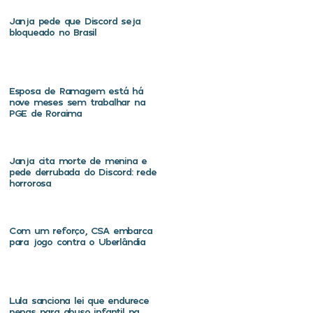
Janja pede que Discord seja
bloqueado no Brasil
Esposa de Ramagem está há
nove meses sem trabalhar na
PGE de Roraima
Janja cita morte de menina e
pede derrubada do Discord: rede
horrorosa
Com um reforço, CSA embarca
para jogo contra o Uberlândia
Lula sanciona lei que endurece
penas para abuso infantil na