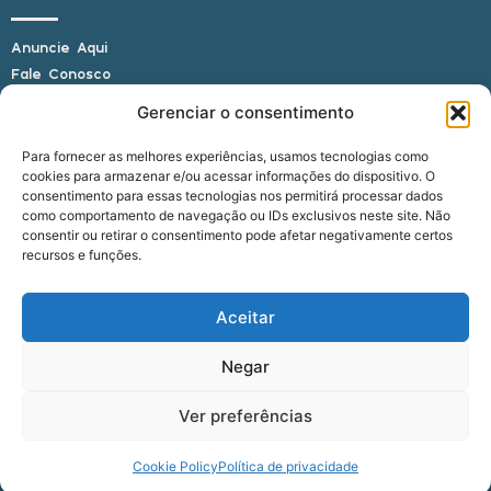
Anuncie Aqui
Fale Conosco
Internauta, envie sua foto
Gerenciar o consentimento
Para fornecer as melhores experiências, usamos tecnologias como
cookies para armazenar e/ou acessar informações do dispositivo. O
E-mail: alagoasbrasilnoticias@gmail.com
consentimento para essas tecnologias nos permitirá processar dados
Telefone: (82) 9 9691-0391 (Whatsapp)
como comportamento de navegação ou IDs exclusivos neste site. Não
Responsável Técnico: Crysthyan Carlos
consentir ou retirar o consentimento pode afetar negativamente certos
Rua do Sau - Centro - Anadia - AL - CEP:
recursos e funções.
57660-000
Aceitar
© 2022 - 2026 Alagoas Brasil Notícias. Todos os
Negar
direitos reservados.
Ver preferências
five
agência
Cookie Policy
Política de privacidade