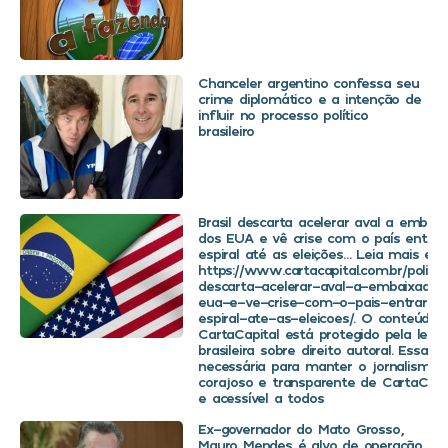
Chanceler argentino confessa seu
crime diplomático e a intenção de
influir no processo político
brasileiro
Brasil descarta acelerar aval a embaix
dos EUA e vê crise com o país entra
espiral até as eleições… Leia mais em
https://www.cartacapital.com.br/politica
descarta-acelerar-aval-a-embaixador
eua-e-ve-crise-com-o-pais-entrar-
espiral-ate-as-eleicoes/. O conteúdo 
CartaCapital está protegido pela legis
brasileira sobre direito autoral. Essa d
necessária para manter o jornalismo
corajoso e transparente de CartaCapit
e acessível a todos
Ex-governador do Mato Grosso,
Mauro Mendes é alvo de operação