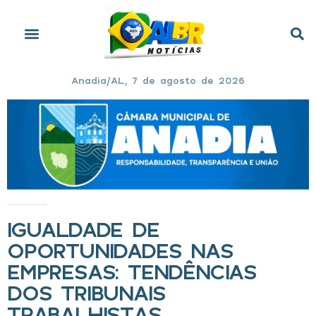
Anadia/AL, 7 de agosto de 2026
Início
»
Igualdade de oportunidades nas empresas: Tendências dos tribunais trabalhistas
IGUALDADE DE
OPORTUNIDADES NAS
EMPRESAS: TENDÊNCIAS
DOS TRIBUNAIS
TRABALHISTAS