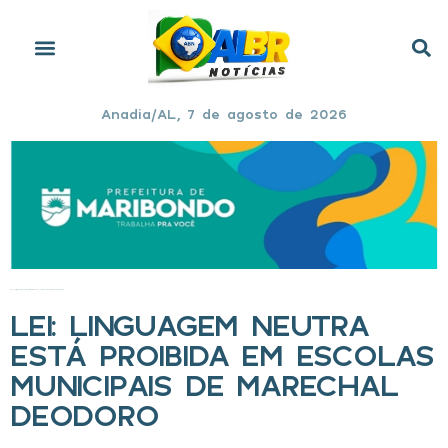
Anadia/AL, 7 de agosto de 2026
Início
»
Lei: linguagem neutra está proibida em escolas municipais de Marechal Deodoro
LEI: LINGUAGEM NEUTRA
ESTÁ PROIBIDA EM ESCOLAS
MUNICIPAIS DE MARECHAL
DEODORO