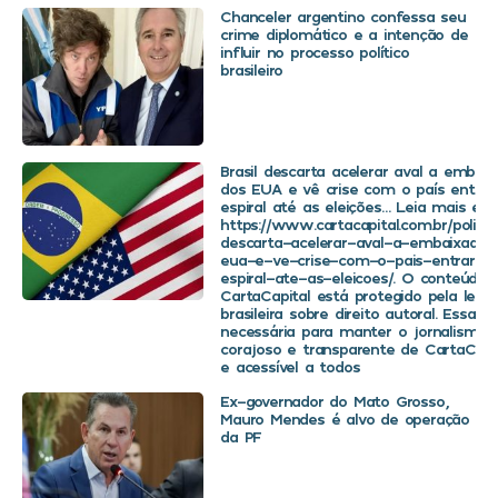
Chanceler argentino confessa seu
crime diplomático e a intenção de
influir no processo político
brasileiro
Brasil descarta acelerar aval a embaix
dos EUA e vê crise com o país entra
espiral até as eleições… Leia mais em
https://www.cartacapital.com.br/politica
descarta-acelerar-aval-a-embaixador
eua-e-ve-crise-com-o-pais-entrar-
espiral-ate-as-eleicoes/. O conteúdo 
CartaCapital está protegido pela legis
brasileira sobre direito autoral. Essa d
necessária para manter o jornalismo
corajoso e transparente de CartaCapit
e acessível a todos
Ex-governador do Mato Grosso,
Mauro Mendes é alvo de operação
da PF