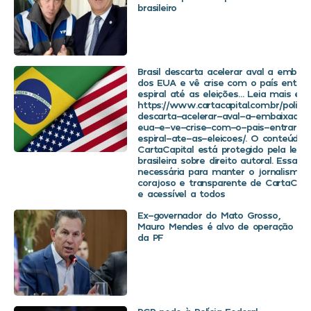
brasileiro
Brasil descarta acelerar aval a embaix
dos EUA e vê crise com o país entra
espiral até as eleições… Leia mais em
https://www.cartacapital.com.br/politica
descarta-acelerar-aval-a-embaixador
eua-e-ve-crise-com-o-pais-entrar-
espiral-ate-as-eleicoes/. O conteúdo 
CartaCapital está protegido pela legis
brasileira sobre direito autoral. Essa d
necessária para manter o jornalismo
corajoso e transparente de CartaCapit
e acessível a todos
Ex-governador do Mato Grosso,
Mauro Mendes é alvo de operação
da PF