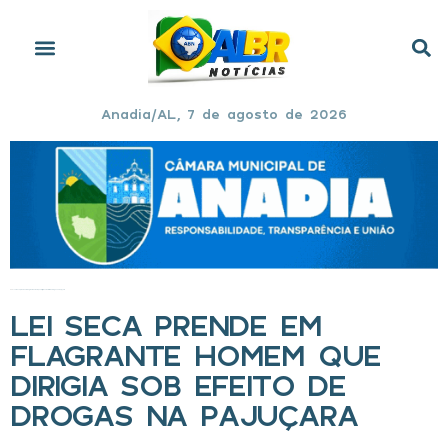
Anadia/AL, 7 de agosto de 2026
Início
»
Lei Seca prende em flagrante homem que dirigia sob efeito de drogas na Pajuçara
LEI SECA PRENDE EM
FLAGRANTE HOMEM QUE
DIRIGIA SOB EFEITO DE
DROGAS NA PAJUÇARA