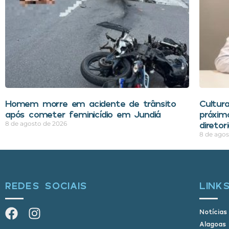
Homem morre em acidente de trânsito
Cultur
após cometer feminicídio em Jundiá
próxim
direto
8 de agosto de 2026
8 de agos
REDES SOCIAIS
LINK
Notícias
Alagoas