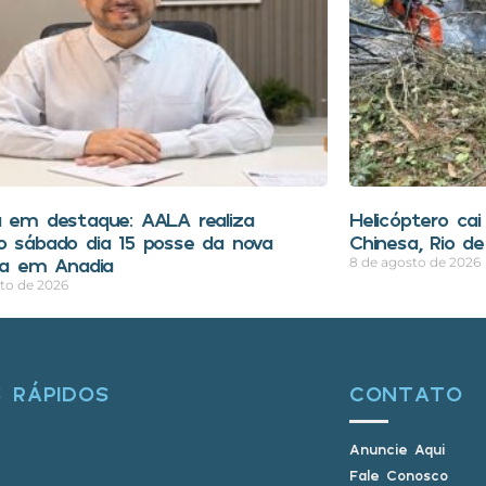
a em destaque: AALA realiza
Helicóptero ca
o sábado dia 15 posse da nova
Chinesa, Rio de
ria em Anadia
8 de agosto de 2026
to de 2026
S RÁPIDOS
CONTATO
Anuncie Aqui
Fale Conosco