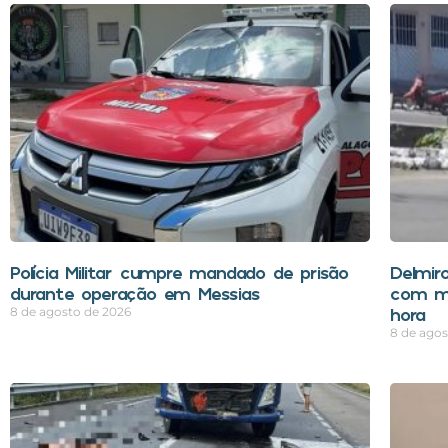
Polícia Militar cumpre mandado de prisão
Delmir
durante operação em Messias
com m
hora
8 de agosto de 2026
8 de agos