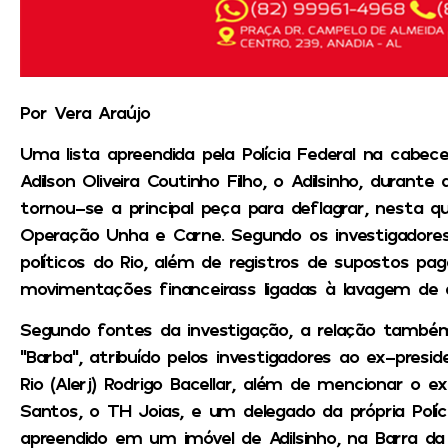
Por Vera Araújo
Uma lista apreendida pela Polícia Federal na cabe
Adilson Oliveira Coutinho Filho, o Adilsinho, dura
tornou-se a principal peça para deflagrar, nesta qu
Operação Unha e Carne. Segundo os investigador
políticos do Rio, além de registros de supostos pa
movimentações financeirass ligadas à lavagem de d
Segundo fontes da investigação, a relação també
“Barba”, atribuído pelos investigadores ao ex-presi
Rio (Alerj) Rodrigo Bacellar, além de mencionar o
Santos, o TH Joias, e um delegado da própria Políci
apreendido em um imóvel de Adilsinho, na Barra da