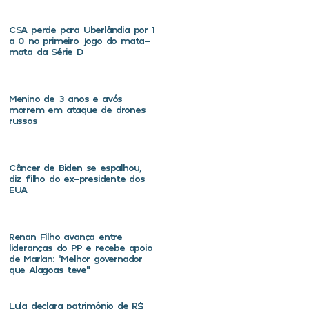
CSA perde para Uberlândia por 1
a 0 no primeiro jogo do mata-
mata da Série D
Menino de 3 anos e avós
morrem em ataque de drones
russos
Câncer de Biden se espalhou,
diz filho do ex-presidente dos
EUA
Renan Filho avança entre
lideranças do PP e recebe apoio
de Marlan: “Melhor governador
que Alagoas teve”
Lula declara patrimônio de R$