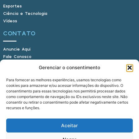
Esportes
Ciência e Tecnologia
Vídeos
CONTATO
Anuncie Aqui
Fale Conosco
Internauta, envie sua foto
Gerenciar o consentimento
Para fornecer as melhores experiências, usamos tecnologias como
cookies para armazenar e/ou acessar informações do dispositivo. O
E-mail: alagoasbrasilnoticias@gmail.com
consentimento para essas tecnologias nos permitirá processar dados
Telefone: (82) 9 9691-0391 (Whatsapp)
como comportamento de navegação ou IDs exclusivos neste site. Não
Responsável Técnico: Crysthyan Carlos
consentir ou retirar o consentimento pode afetar negativamente certos
Rua do Sau - Centro - Anadia - AL - CEP:
recursos e funções.
57660-000
Aceitar
© 2022 - 2026 Alagoas Brasil Notícias. Todos os