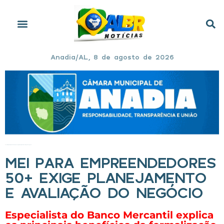
Anadia/AL, 8 de agosto de 2026
Início
»
MEI para empreendedores 50+ exige planejamento e avaliação do negócio
MEI PARA EMPREENDEDORES
50+ EXIGE PLANEJAMENTO
E AVALIAÇÃO DO NEGÓCIO
Especialista do Banco Mercantil explica