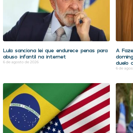
Lula sanciona lei que endurece penas para
A Faze
abuso infantil na internet
doming
duelo 
6 de agosto de 2026
6 de agos