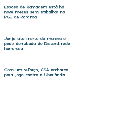
Esposa de Ramagem está há
nove meses sem trabalhar na
PGE de Roraima
Janja cita morte de menina e
pede derrubada do Discord: rede
horrorosa
Com um reforço, CSA embarca
para jogo contra o Uberlândia