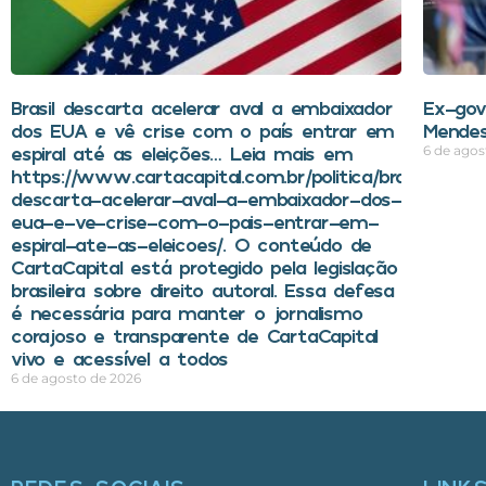
Brasil descarta acelerar aval a embaixador
Ex-gov
dos EUA e vê crise com o país entrar em
Mendes
espiral até as eleições… Leia mais em
6 de agos
https://www.cartacapital.com.br/politica/brasil-
descarta-acelerar-aval-a-embaixador-dos-
eua-e-ve-crise-com-o-pais-entrar-em-
espiral-ate-as-eleicoes/. O conteúdo de
CartaCapital está protegido pela legislação
brasileira sobre direito autoral. Essa defesa
é necessária para manter o jornalismo
corajoso e transparente de CartaCapital
vivo e acessível a todos
6 de agosto de 2026