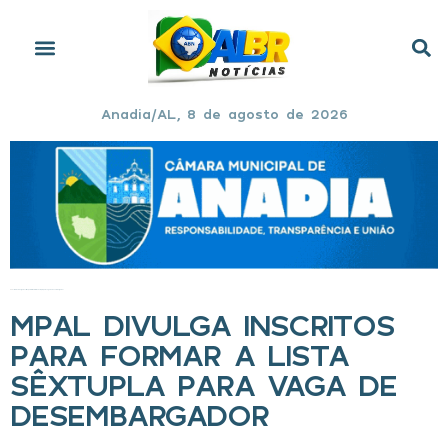
Anadia/AL, 8 de agosto de 2026
Início
»
MPAL divulga inscritos para formar a lista sêxtupla para vaga de desembargador
MPAL DIVULGA INSCRITOS
PARA FORMAR A LISTA
SÊXTUPLA PARA VAGA DE
DESEMBARGADOR