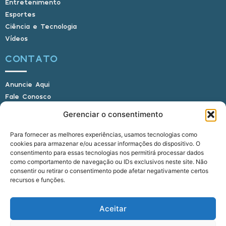
Entretenimento
Esportes
Ciência e Tecnologia
Vídeos
CONTATO
Anuncie Aqui
Fale Conosco
Internauta, envie sua foto
Gerenciar o consentimento
Para fornecer as melhores experiências, usamos tecnologias como
cookies para armazenar e/ou acessar informações do dispositivo. O
E-mail: alagoasbrasilnoticias@gmail.com
consentimento para essas tecnologias nos permitirá processar dados
Telefone: (82) 9 9691-0391 (Whatsapp)
como comportamento de navegação ou IDs exclusivos neste site. Não
Responsável Técnico: Crysthyan Carlos
consentir ou retirar o consentimento pode afetar negativamente certos
Rua do Sau - Centro - Anadia - AL - CEP:
recursos e funções.
57660-000
Aceitar