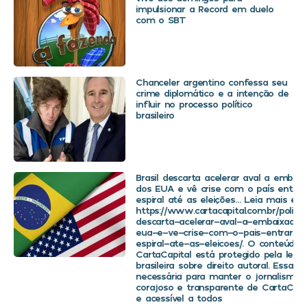
impulsionar a Record em duelo
com o SBT
Chanceler argentino confessa seu
crime diplomático e a intenção de
influir no processo político
brasileiro
Brasil descarta acelerar aval a embaix
dos EUA e vê crise com o país entra
espiral até as eleições… Leia mais em
https://www.cartacapital.com.br/politica
descarta-acelerar-aval-a-embaixador
eua-e-ve-crise-com-o-pais-entrar-
espiral-ate-as-eleicoes/. O conteúdo 
CartaCapital está protegido pela legis
brasileira sobre direito autoral. Essa d
necessária para manter o jornalismo
corajoso e transparente de CartaCapit
e acessível a todos