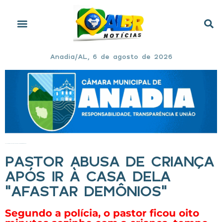
Anadia/AL, 6 de agosto de 2026
Início
»
Pastor abusa de criança após ir à casa dela “afastar demônios”
PASTOR ABUSA DE CRIANÇA
APÓS IR À CASA DELA
“AFASTAR DEMÔNIOS”
Segundo a polícia, o pastor ficou oito