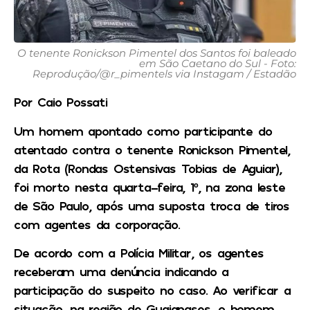
O tenente Ronickson Pimentel dos Santos foi baleado
em São Caetano do Sul - Foto:
Reprodução/@r_pimentels via Instagam / Estadão
Por Caio Possati
Um homem apontado como participante do
atentado contra o tenente Ronickson Pimentel,
da Rota (Rondas Ostensivas Tobias de Aguiar),
foi morto nesta quarta-feira, 1º, na zona leste
de São Paulo, após uma suposta troca de tiros
com agentes da corporação.
De acordo com a Polícia Militar, os agentes
receberam uma denúncia indicando a
participação do suspeito no caso. Ao verificar a
situação, na região de Guaianases, o homem