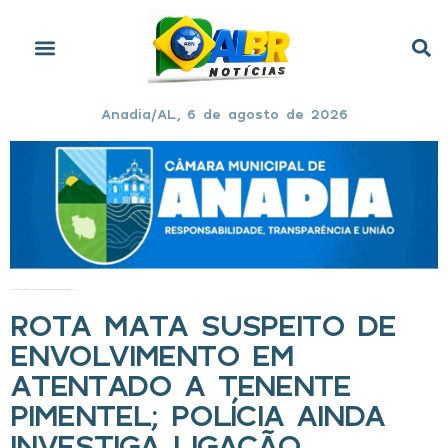
Anadia/AL, 6 de agosto de 2026
Início
»
Rota mata suspeito de envolvimento em atentado a tenente Pimentel; polícia ainda investiga ligação
ROTA MATA SUSPEITO DE
ENVOLVIMENTO EM
ATENTADO A TENENTE
PIMENTEL; POLÍCIA AINDA
INVESTIGA LIGAÇÃO