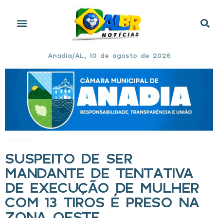
Anadia/AL, 10 de agosto de 2026
Início
»
Suspeito de ser mandante de tentativa de execução de mulher com 13 tiros é preso na Zona Oeste
SUSPEITO DE SER
MANDANTE DE TENTATIVA
DE EXECUÇÃO DE MULHER
COM 13 TIROS É PRESO NA
ZONA OESTE