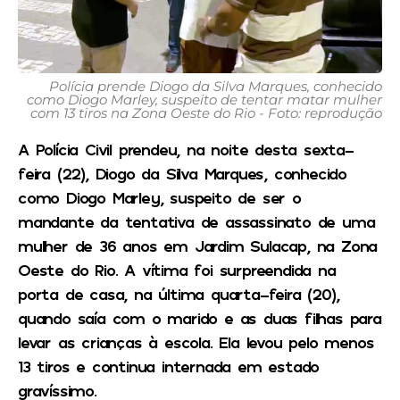
Polícia prende Diogo da Silva Marques, conhecido
como Diogo Marley, suspeito de tentar matar mulher
com 13 tiros na Zona Oeste do Rio - Foto: reprodução
A Polícia Civil prendeu, na noite desta sexta-
feira (22), Diogo da Silva Marques, conhecido
como Diogo Marley, suspeito de ser o
mandante da tentativa de assassinato de uma
mulher de 36 anos em Jardim Sulacap, na Zona
Oeste do Rio. A vítima foi surpreendida na
porta de casa, na última quarta-feira (20),
quando saía com o marido e as duas filhas para
levar as crianças à escola. Ela levou pelo menos
13 tiros e continua internada em estado
gravíssimo.