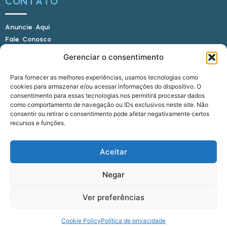
CONTATO
Anuncie Aqui
Fale Conosco
Internauta, envie sua foto
Gerenciar o consentimento
Para fornecer as melhores experiências, usamos tecnologias como
cookies para armazenar e/ou acessar informações do dispositivo. O
E-mail: alagoasbrasilnoticias@gmail.com
consentimento para essas tecnologias nos permitirá processar dados
Telefone: (82) 9 9691-0391 (Whatsapp)
como comportamento de navegação ou IDs exclusivos neste site. Não
Responsável Técnico: Crysthyan Carlos
consentir ou retirar o consentimento pode afetar negativamente certos
Rua do Sau - Centro - Anadia - AL - CEP:
recursos e funções.
57660-000
Aceitar
© 2022 - 2026 Alagoas Brasil Notícias. Todos os
Negar
direitos reservados.
Ver preferências
five
agência
Cookie Policy
Política de privacidade