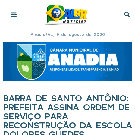
Anadia/AL, 9 de agosto de 2026
Início
»
Barra de Santo Antônio: prefeita assina ordem de serviço para reconstrução da escola Dolores Guedes
BARRA DE SANTO ANTÔNIO:
PREFEITA ASSINA ORDEM DE
SERVIÇO PARA
RECONSTRUÇÃO DA ESCOLA
DOLORES GUEDES