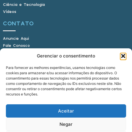
Ciência e Tecnologia
Vídeos
CONTATO
Anuncie Aqui
Fale Conosco
Internauta, envie sua foto
Gerenciar o consentimento
Para fornecer as melhores experiências, usamos tecnologias como
cookies para armazenar e/ou acessar informações do dispositivo. O
E-mail: alagoasbrasilnoticias@gmail.com
consentimento para essas tecnologias nos permitirá processar dados
Telefone: (82) 9 9691-0391 (Whatsapp)
como comportamento de navegação ou IDs exclusivos neste site. Não
Responsável Técnico: Crysthyan Carlos
consentir ou retirar o consentimento pode afetar negativamente certos
Rua do Sau - Centro - Anadia - AL - CEP:
recursos e funções.
57660-000
Aceitar
© 2022 - 2026 Alagoas Brasil Notícias. Todos os
Negar
direitos reservados.