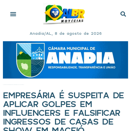
Anadia/AL, 8 de agosto de 2026
Início
»
Empresária é suspeita de aplicar golpes em influencers e falsificar ingressos de casas de show em Maceió
EMPRESÁRIA É SUSPEITA DE
APLICAR GOLPES EM
INFLUENCERS E FALSIFICAR
INGRESSOS DE CASAS DE
SHOW EM MACEIÓ