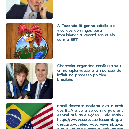
A Fazenda 18 ganha edição ao
vivo aos domingos para
impulsionar a Record em duelo
com o SBT
Chanceler argentino confessa seu
crime diplomático e a intenção de
influir no processo político
brasileiro
Brasil descarta acelerar aval a embaix
dos EUA e vê crise com o país entra
espiral até as eleições… Leia mais em
https://www.cartacapital.com.br/politica
descarta-acelerar-aval-a-embaixador
eua-e-ve-crise-com-o-pais-entrar-