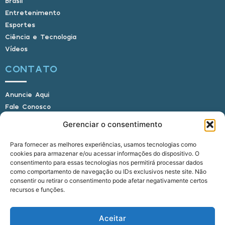
Brasil
Entretenimento
Esportes
Ciência e Tecnologia
Vídeos
CONTATO
Anuncie Aqui
Fale Conosco
Internauta, envie sua foto
Gerenciar o consentimento
Para fornecer as melhores experiências, usamos tecnologias como
cookies para armazenar e/ou acessar informações do dispositivo. O
E-mail: alagoasbrasilnoticias@gmail.com
consentimento para essas tecnologias nos permitirá processar dados
Telefone: (82) 9 9691-0391 (Whatsapp)
como comportamento de navegação ou IDs exclusivos neste site. Não
Responsável Técnico: Crysthyan Carlos
consentir ou retirar o consentimento pode afetar negativamente certos
Rua do Sau - Centro - Anadia - AL - CEP:
recursos e funções.
57660-000
Aceitar