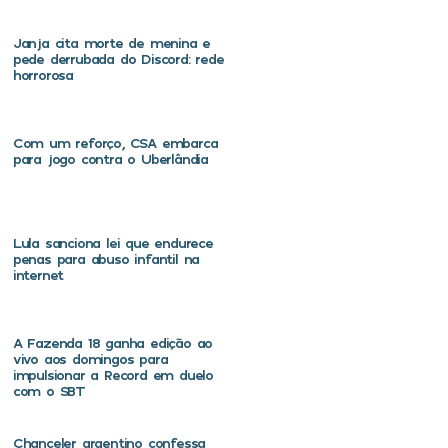
Janja cita morte de menina e
pede derrubada do Discord: rede
horrorosa
Com um reforço, CSA embarca
para jogo contra o Uberlândia
Lula sanciona lei que endurece
penas para abuso infantil na
internet
A Fazenda 18 ganha edição ao
vivo aos domingos para
impulsionar a Record em duelo
com o SBT
Chanceler argentino confessa