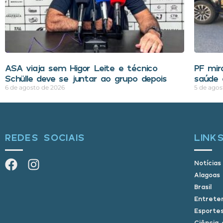
ASA viaja sem Higor Leite e técnico
PF mir
Schülle deve se juntar ao grupo depois
saúde 
6 de agosto de 2026
5 de agos
REDES SOCIAIS
LINK
Notícias
Alagoas
Brasil
Entrete
Esporte
Ciência 