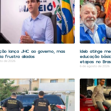
ção lança JHC ao governo, mas
Ideb atinge mel
a frustra aliados
educação bási
etapas no Brasi
to de 2026
6 de agosto de 2026