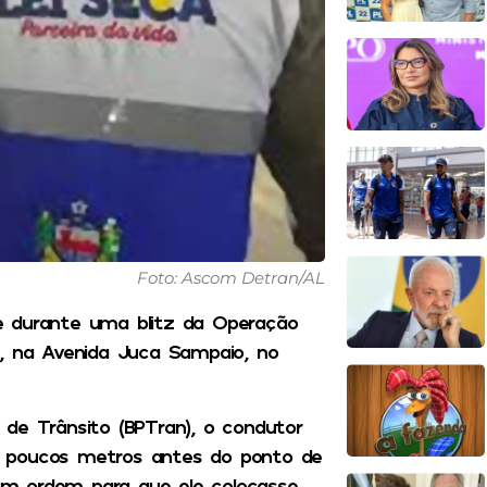
Foto: Ascom Detran/AL
e durante uma blitz da Operação
), na Avenida Juca Sampaio, no
de Trânsito (BPTran), o condutor
o poucos metros antes do ponto de
ram ordem para que ele colocasse