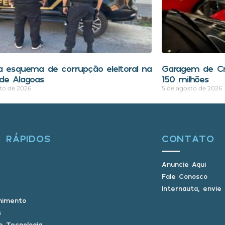
a esquema de corrupção eleitoral na
Garagem de Cri
de Alagoas
150 milhões
to de 2026
5 de agosto de 2026
S RÁPIDOS
CONTATO
Anuncie Aqui
Fale Conosco
Internauta, envie
nimento
s
e Tecnologia