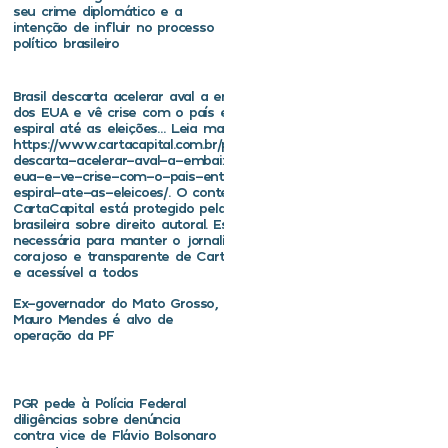
seu crime diplomático e a
intenção de influir no processo
político brasileiro
Brasil descarta acelerar aval a embaixador
dos EUA e vê crise com o país entrar em
espiral até as eleições… Leia mais em
https://www.cartacapital.com.br/politica/brasil-
descarta-acelerar-aval-a-embaixador-dos-
eua-e-ve-crise-com-o-pais-entrar-em-
espiral-ate-as-eleicoes/. O conteúdo de
CartaCapital está protegido pela legislação
brasileira sobre direito autoral. Essa defesa é
necessária para manter o jornalismo
corajoso e transparente de CartaCapital vivo
e acessível a todos
Ex-governador do Mato Grosso,
Mauro Mendes é alvo de
operação da PF
PGR pede à Polícia Federal
diligências sobre denúncia
contra vice de Flávio Bolsonaro