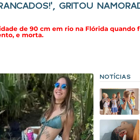
RANCADOS!’, GRITOU NAMOR
idade de 90 cm em rio na Flórida quando f
nto, e morta.
NOTÍCIAS