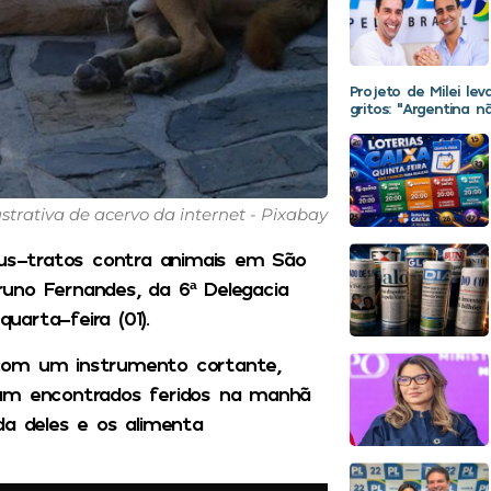
Projeto de Milei le
gritos: “Argentina 
rativa de acervo da internet - Pixabay
aus-tratos contra animais em São
uno Fernandes, da 6ª Delegacia
uarta-feira (01).
 com um instrumento cortante,
ram encontrados feridos na manhã
da deles e os alimenta