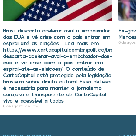
Brasil descarta acelerar aval a embaixador
Ex-gov
dos EUA e vê crise com o país entrar em
Mendes
espiral até as eleições… Leia mais em
6 de agos
https://www.cartacapital.com.br/politica/brasil-
descarta-acelerar-aval-a-embaixador-dos-
eua-e-ve-crise-com-o-pais-entrar-em-
espiral-ate-as-eleicoes/. O conteúdo de
CartaCapital está protegido pela legislação
brasileira sobre direito autoral. Essa defesa
é necessária para manter o jornalismo
corajoso e transparente de CartaCapital
vivo e acessível a todos
6 de agosto de 2026