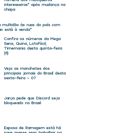
interesseiros” após mudança na
chapa
va multidão às ruas do país com
não está à venda”
Confira os números da Mega
Sena, Quina, Lotofácil,
Timemania desta quinta-feira
(6)
Veja as manchetes dos
principais jornais do Brasil desta
sexta-feira – 07
Janja pede que Discord seja
bloqueado no Brasil
Esposa de Ramagem está há
nove meses sem trabalhar na