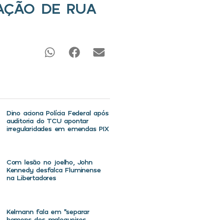
UAÇÃO DE RUA
Dino aciona Polícia Federal após
auditoria do TCU apontar
irregularidades em emendas PIX
Com lesão no joelho, John
Kennedy desfalca Fluminense
na Libertadores
Kelmann fala em “separar
homens dos maloqueiros