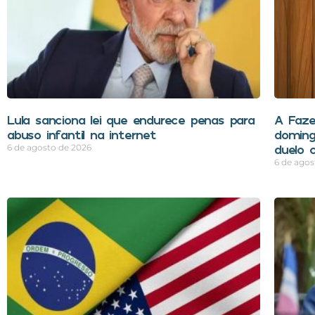
Lula sanciona lei que endurece penas para
A Faze
abuso infantil na internet
doming
duelo 
6 de agosto de 2026
6 de agos