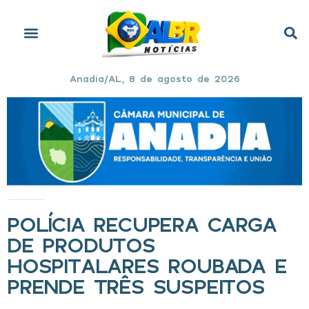
Anadia/AL, 8 de agosto de 2026
Início
»
Polícia recupera carga de produtos hospitalares roubada e prende três suspeitos
POLÍCIA RECUPERA CARGA
DE PRODUTOS
HOSPITALARES ROUBADA E
PRENDE TRÊS SUSPEITOS